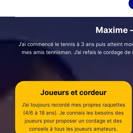
Maxime –
J’ai commencé le tennis à 3 ans puis atteint mon
mes amis tennisman. J’ai refais le cordage de
Joueurs et cordeur
J’ai toujours recordé mes propres raquettes
(4/6 à 18 ans). Je connais les besoins des
joueurs pour proposer un cordage et des
conseils à tous les joueurs amateurs.