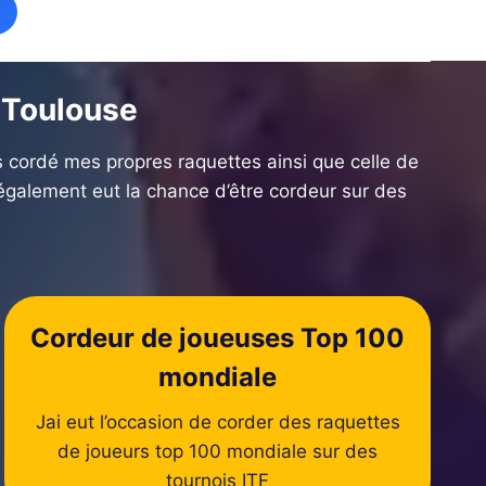
 Toulouse
rs cordé mes propres raquettes ainsi que celle de
également eut la chance d’être cordeur sur des
Cordeur de joueuses Top 100
mondiale
Jai eut l’occasion de corder des raquettes
de joueurs top 100 mondiale sur des
tournois ITF