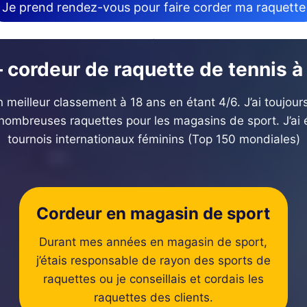
Je prend rendez-vous pour faire corder ma raquette
 cordeur de raquette de tennis à
 meilleur classement à 18 ans en étant 4/6. J’ai toujou
 nombreuses raquettes pour les magasins de sport. J’ai 
tournois internationaux féminins (Top 150 mondiales)
Cordeur en magasin de sport
Durant mes années en magasin de sport,
j’étais responsable de rayon des sports de
raquettes ou je conseillais et cordais les
raquettes des clients.